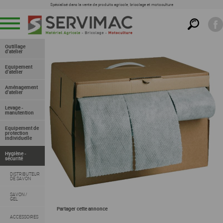
Spécialisé dans la vente de produits agricole, bricolage et motoculture
Menu
Outillage
d'atelier
Equipement
d'atelier
Aménagement
d'atelier
RECHERCHER DANS CETTE FAMILLE
Levage -
manutention
Equipement de
protection
individuelle
Hygiène -
sécurité
DISTRIBUTEUR
DE SAVON
SAVON /
GEL
Partager cette annonce
ACCESSOIRES