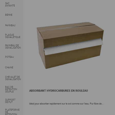
SAC
AMIANTE
BENNE
PANNEAU
PLAQUE
SIGNALETIQUE
PANNEAU DE
SIGNALISATION
POTEAU
CHAINE
CHEVALET DE
SIGNALISATION
BAC DE
RETENTION
ABSORBANT HYDROCARBURES EN ROULEAU
SOUPLE
SUPPORT
DE FUT
Idéal pour absorber rapidement sur le sol comme sur l'eau. Pur fibre de...
PLATEFORME
DE
RETENTION