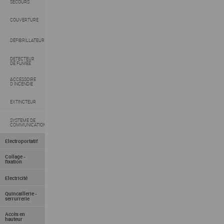
SECOURS
COUVERTURE
DEFIBRILLATEUR
DETECTEUR
DE FUMEE
ACCESSOIRE
D'INCENDIE
EXTINCTEUR
SYSTEME DE
COMMUNICATION
Electroportatif
Collage -
fixation
Electricité
Quincaillerie -
serrurrerie
Accès en
hauteur