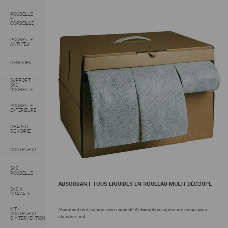
POUBELLE
ET
CORBEILLE
POUBELLE
ANTI-FEU
CENDRIER
SUPPORT
SAC
POUBELLE
POUBELLE
EXTERIEURE
CHARIOT
DE VOIRIE
CONTENEUR
SAC
POUBELLE
ABSORBANT TOUS LIQUIDES EN ROULEAU MULTI-DÉCOUPE
SAC A
GRAVATS
KIT /
Absorbant multi-usage avec capacité d'absorption supérieure conçu pour
CONTENEUR
absorber tout...
D'INTERVENTION