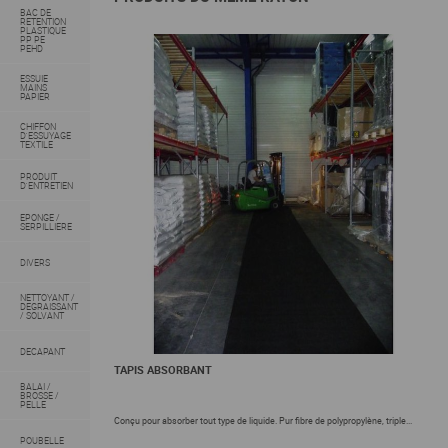
BAC DE
RETENTION
PLASTIQUE
PP PE
PEHD
ESSUIE
MAINS
PAPIER
CHIFFON
D'ESSUYAGE
TEXTILE
PRODUIT
D'ENTRETIEN
EPONGE /
SERPILLIERE
DIVERS
NETTOYANT /
DEGRAISSANT
/ SOLVANT
DECAPANT
TAPIS ABSORBANT
BALAI /
BROSSE /
PELLE
Conçu pour absorber tout type de liquide. Pur fibre de polypropylène, triple...
POUBELLE