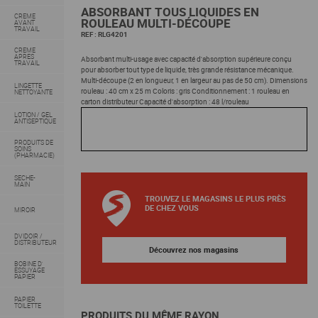
ABSORBANT TOUS LIQUIDES EN
CREME
ROULEAU MULTI-DÉCOUPE
AVANT
TRAVAIL
REF :
RLG4201
CREME
APRES
Absorbant multi-usage avec capacité d'absorption supérieure conçu
TRAVAIL
pour absorber tout type de liquide, très grande résistance mécanique.
Multi-découpe (2 en longueur, 1 en largeur au pas de 50 cm). Dimensions
LINGETTE
rouleau : 40 cm x 25 m Coloris : gris Conditionnement : 1 rouleau en
NETTOYANTE
carton distributeur Capacité d'absorption : 48 l/rouleau
LOTION / GEL
ANTISEPTIQUE
PRODUITS DE
SOINS
(PHARMACIE)
SECHE-
MAIN
TROUVEZ LE MAGASINS LE PLUS PRÈS
DE CHEZ VOUS
MIROIR
DVIDOIR /
DISTRIBUTEUR
Découvrez nos magasins
BOBINE D'
ESSUYAGE
PAPIER
PAPIER
TOILETTE
PRODUITS DU MÊME RAYON