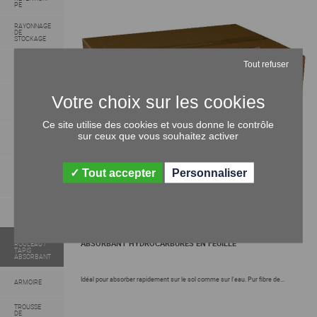
PE
RAYONNAGE
DE
STOCKAGE
BAC DE
Tout refuser
RETENTION
ACIER
PLATEFORME
DE
RETENTION
ACIER
Ce site utilise des cookies et vous donne le contrôle
ARMOIRE
sur ceux que vous souhaitez activer
DE SURETE
/ PHYTO
ARMOIRE
Tout accepter
Personnaliser
DE
SECURITE /
ANTI-FEU
ABSORBANT
EN SAC
FEUILLE /
ABSORBANT HYDROCARBURES EN FEUILLE
ROULEAU /
TAPIS
ABSORBANT
Idéal pour absorber rapidement sur le sol comme sur l'eau. Pur fibre de...
ARMOIRE
TROUSSE
DE