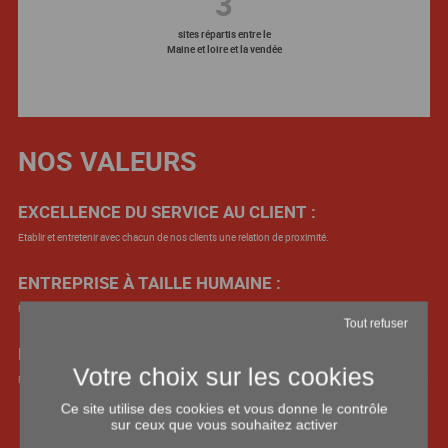
3
sites répartis entre le
Maine et loire et la vendée
NOS VALEURS
EXCELLENCE DU SERVICE AU CLIENT :
Etablir et entretenir avec chacun de nos clients une relation de proximité.
ENTREPRISE À TAILLE HUMAINE :
Réactivité, souplesse et accessibilité, sont nos maître mots.
Tout refuser
PROFESSIONNALISME :
Face à l’évolution des technologies et du matériel nos équipes sont en perpétuelles formations.
Ce site utilise des cookies et vous donne le contrôle
sur ceux que vous souhaitez activer