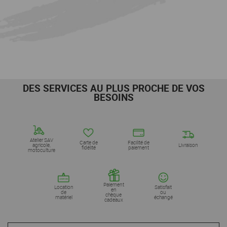
DES SERVICES AU PLUS PROCHE DE VOS
BESOINS
Atelier SAV
Carte de
Facilité de
agricole,
Livraison
fidélité
paiement
motoculture
Paiement
Location
Satisfait
en
de
ou
chèque
matériel
échangé
cadeaux