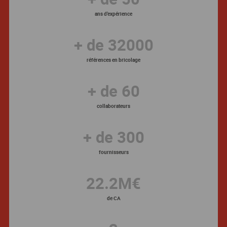
ans d’expérience
+ de
32000
références en bricolage
+ de
60
collaborateurs
+ de
300
fournisseurs
22.2
M€
de CA