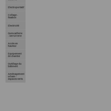
Electroportatif
Collage -
fixation
Electricité
Quincaillerie
- serrurrerie
Accès en
hauteur
Equipement
de chantier
Outillage du
bâtiment
Aménagement
urbain -
espaces verts