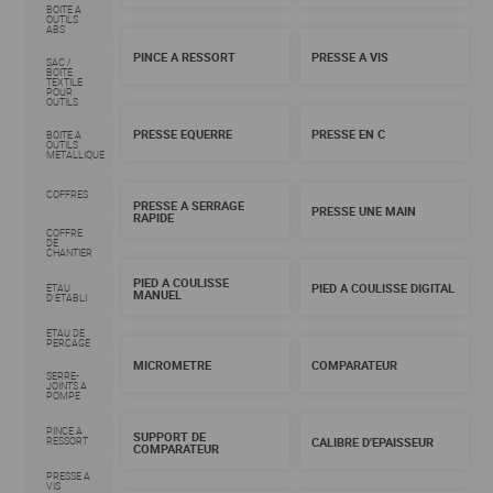
BOITE A
OUTILS
ABS
PINCE A RESSORT
PRESSE A VIS
SAC /
BOITE
TEXTILE
POUR
OUTILS
PRESSE EQUERRE
PRESSE EN C
BOITE A
OUTILS
METALLIQUE
COFFRES
PRESSE A SERRAGE
PRESSE UNE MAIN
RAPIDE
COFFRE
DE
CHANTIER
PIED A COULISSE
PIED A COULISSE DIGITAL
ETAU
MANUEL
D'ETABLI
ETAU DE
PERCAGE
MICROMETRE
COMPARATEUR
SERRE-
JOINTS A
POMPE
PINCE A
SUPPORT DE
RESSORT
CALIBRE D'EPAISSEUR
COMPARATEUR
PRESSE A
VIS