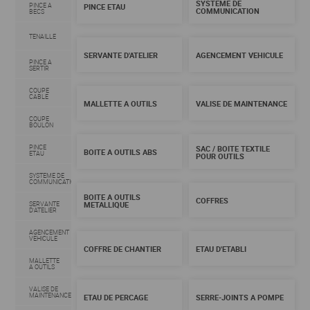
SYSTEME DE
PINCE A
PINCE ETAU
COMMUNICATION
BECS
TENAILLE
SERVANTE D'ATELIER
AGENCEMENT VEHICULE
PINCE A
SERTIR
COUPE
CABLE
MALLETTE A OUTILS
VALISE DE MAINTENANCE
COUPE
BOULON
PINCE
SAC / BOITE TEXTILE
BOITE A OUTILS ABS
ETAU
POUR OUTILS
SYSTEME DE
COMMUNICATION
BOITE A OUTILS
COFFRES
SERVANTE
METALLIQUE
D'ATELIER
AGENCEMENT
VEHICULE
COFFRE DE CHANTIER
ETAU D'ETABLI
MALLETTE
A OUTILS
VALISE DE
MAINTENANCE
ETAU DE PERCAGE
SERRE-JOINTS A POMPE