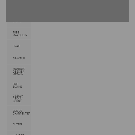
MARQUEUR
GUILLOTINE POUR
PROFILE
CRAYON
TUBE
MARQUEUR
CRAIE
GRAVEUR
MONTURE
DE SCIE A
METAUX
SCIE
EGOINE
CISEAUX
A BOIS /
GOUGE
SCIE DE
CHARPENTIER
CUTTER