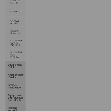
LAME DE
CUTTER
COUTEAUX
CISAILLE
A TOLE
CISEAUX
(Paire de)
GUILLOTINE
COUPE
PARQUET
GUILLOTINE
POUR
PROFILE
Equipement
d'atelier
Aménagement
d'atelier
Levage -
manutention
Equipement
de protection
individuelle
Hygiène -
sécurité