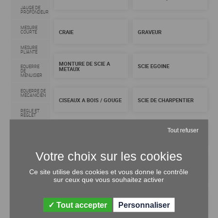
JAUGE DE
PROFONDEUR
MESURE
CRAIE
GRAVEUR
COURTE
MESURE
PLIANTE
MONTURE DE SCIE A
SCIE EGOINE
EQUERRE
METAUX
DE
MENUISIER
EQUERRE DE
MECANICIEN
CISEAUX A BOIS / GOUGE
SCIE DE CHARPENTIER
REGLE ET
REGLET
Tout refuser
COMPAS
CUTTER
LAME DE CUTTER
POINTEAU
COUTEAUX
CISAILLE A TOLE
POINTE A
Ce site utilise des cookies et vous donne le contrôle
TRACER
sur ceux que vous souhaitez activer
JAUGE
GUILLOTINE COUPE
CISEAUX (PAIRE DE)
Tout accepter
Personnaliser
PARQUET
RAPPORTEUR