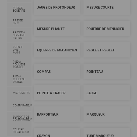
JAUGE DE PROFONDEUR
MESURE COURTE
PRESSE
EQUERRE
PRESSE
EN C
MESURE PLIANTE
EQUERRE DE MENUISIER
PRESSE A
SERRAGE
RAPIDE
PRESSE
UNE
EQUERRE DE MECANICIEN
REGLE ET REGLET
MAIN
PIED A
COULISSE
MANUEL
COMPAS
POINTEAU
PIED A
COULISSE
DIGITAL
POINTE A TRACER
JAUGE
MICROMETRE
COMPARATEUR
RAPPORTEUR
MARQUEUR
SUPPORT DE
COMPARATEUR
CALIBRE
D'EPAISSEUR
CRAYON
TUBE MARQUEUR