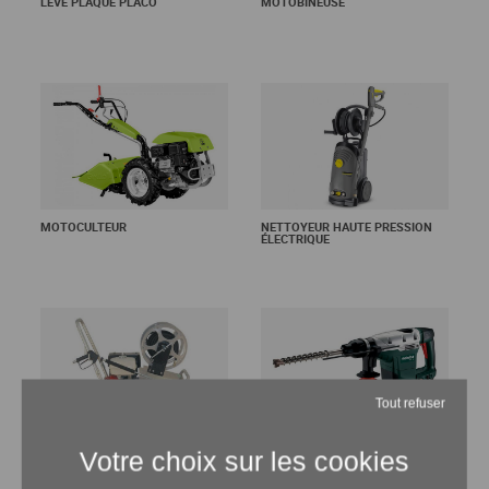
LÈVE PLAQUE PLACO
MOTOBINEUSE
En savoir +
En savoir +
MOTOCULTEUR
NETTOYEUR HAUTE PRESSION
ÉLECTRIQUE
En savoir +
En savoir +
Tout refuser
NETTOYEUR HAUTE PRESSION
PERFORATEUR SDS-MAX
THERMIQUE
En savoir +
En savoir +