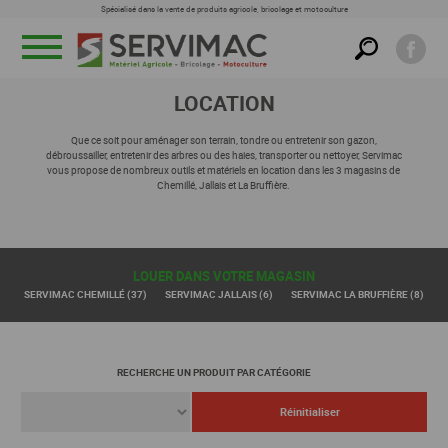
Spécialisé dans la vente de produits agricole, bricolage et motoculture
Menu
LOCATION
Que ce soit pour aménager son terrain, tondre ou entretenir son gazon,
débroussailler, entretenir des arbres ou des haies, transporter ou nettoyer, Servimac
vous propose de nombreux outils et matériels en location dans les 3 magasins de
Chemillé, Jallais et La Bruffière.
LOUER DANS VOTRE MAGASIN
SERVIMAC CHEMILLÉ (37)
SERVIMAC JALLAIS (6)
SERVIMAC LA BRUFFIÈRE (8)
RECHERCHE UN PRODUIT PAR CATÉGORIE
En savoir +
En savoir +