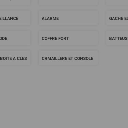
EILLANCE
ALARME
GACHE E
CODE
COFFRE FORT
BATTEUSE
BOITE A CLES
CRMAILLERE ET CONSOLE