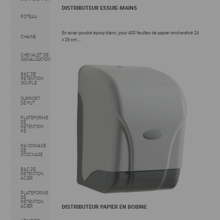
DISTRIBUTEUR ESSUIE-MAINS
POTEAU
En acier poudré époxy blanc, pour 400 feuilles de papier enchevêtré 24
CHAINE
x 26 cm....
CHEVALET DE
SIGNALISATION
BAC DE
RETENTION
SOUPLE
SUPPORT
DE FUT
PLATEFORME
DE
RETENTION
PE
RAYONNAGE
DE
STOCKAGE
BAC DE
RETENTION
ACIER
PLATEFORME
DE
RETENTION
DISTRIBUTEUR PAPIER EN BOBINE
ACIER