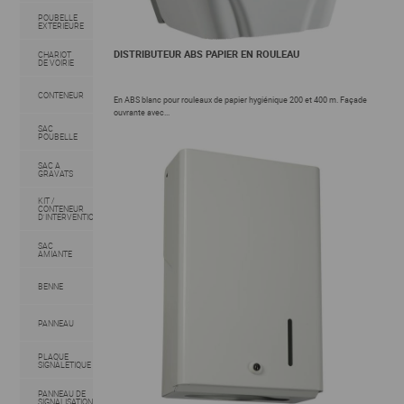
POUBELLE
EXTERIEURE
DISTRIBUTEUR ABS PAPIER EN ROULEAU
CHARIOT
DE VOIRIE
CONTENEUR
En ABS blanc pour rouleaux de papier hygiénique 200 et 400 m. Façade
ouvrante avec...
SAC
POUBELLE
SAC A
GRAVATS
KIT /
CONTENEUR
D'INTERVENTION
SAC
AMIANTE
BENNE
PANNEAU
PLAQUE
SIGNALETIQUE
PANNEAU DE
SIGNALISATION