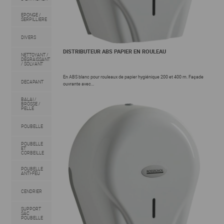
EPONGE /
SERPILLIERE
DIVERS
DISTRIBUTEUR ABS PAPIER EN ROULEAU
NETTOYANT /
DEGRAISSANT
/ SOLVANT
En ABS blanc pour rouleaux de papier hygiénique 200 et 400 m. Façade
DECAPANT
ouvrante avec...
BALAI /
BROSSE /
PELLE
POUBELLE
POUBELLE
ET
CORBEILLE
POUBELLE
ANTI-FEU
CENDRIER
SUPPORT
SAC
POUBELLE