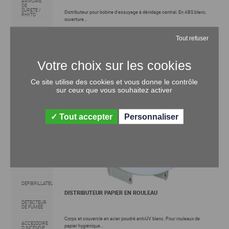
ARMOIRE
DE
SURETE /
Distributeur pour bobine d'essuyage à dévidage central. En ABS blanc,
PHYTO
ouverture...
ARMOIRE
DE
Tout refuser
SECURITE
/ ANTI-
FEU
ABSORBANT
EN SAC
Ce site utilise des cookies et vous donne le contrôle
FEUILLE /
sur ceux que vous souhaitez activer
ROULEAU /
TAPIS
ABSORBANT
Tout accepter
Personnaliser
ARMOIRE
TROUSSE
DE
SECOURS
COUVERTURE
DEFIBRILLATEUR
DISTRIBUTEUR PAPIER EN ROULEAU
DETECTEUR
DE FUMEE
Corps et couvercle en acier poudré anti-UV blanc. Pour rouleaux de
ACCESSOIRE
papier hygiénique...
D'INCENDIE