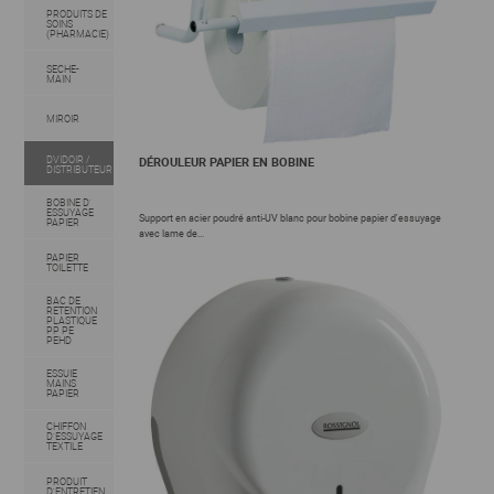
PRODUITS DE
SOINS
(PHARMACIE)
SECHE-
MAIN
MIROIR
DVIDOIR /
DÉROULEUR PAPIER EN BOBINE
DISTRIBUTEUR
BOBINE D'
ESSUYAGE
Support en acier poudré anti-UV blanc pour bobine papier d'essuyage
PAPIER
avec lame de...
PAPIER
TOILETTE
BAC DE
RETENTION
PLASTIQUE
PP PE
PEHD
ESSUIE
MAINS
PAPIER
CHIFFON
D'ESSUYAGE
TEXTILE
PRODUIT
D'ENTRETIEN