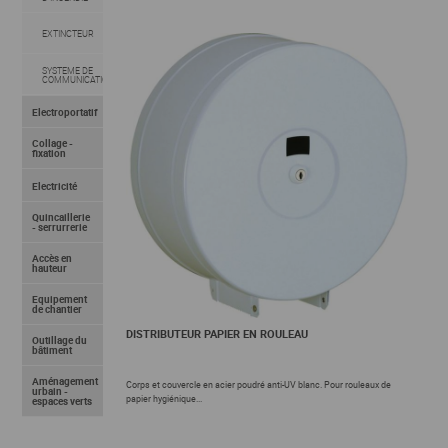
EXTINCTEUR
SYSTEME DE
COMMUNICATION
Electroportatif
Collage -
fixation
Electricité
Quincaillerie
- serrurrerie
Accès en
hauteur
Equipement
de chantier
DISTRIBUTEUR PAPIER EN ROULEAU
Outillage du
bâtiment
Aménagement
Corps et couvercle en acier poudré anti-UV blanc. Pour rouleaux de
urbain -
papier hygiénique...
espaces verts