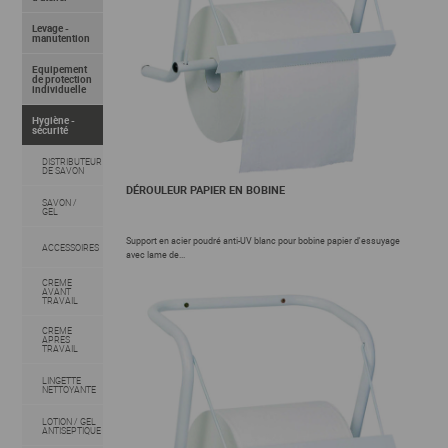
Levage -
manutention
Equipement
de protection
individuelle
Hygiène -
sécurité
DISTRIBUTEUR
DE SAVON
DÉROULEUR PAPIER EN BOBINE
SAVON /
GEL
Support en acier poudré anti-UV blanc pour bobine papier d'essuyage
ACCESSOIRES
avec lame de...
CREME
AVANT
TRAVAIL
CREME
APRES
TRAVAIL
LINGETTE
NETTOYANTE
LOTION / GEL
ANTISEPTIQUE