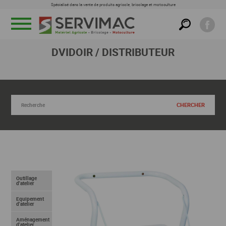
Spécialisé dans la vente de produits agricole, bricolage et motoculture
Menu
DVIDOIR / DISTRIBUTEUR
RECHERCHER DANS CETTE FAMILLE
Outillage
d'atelier
Equipement
d'atelier
Aménagement
d'atelier