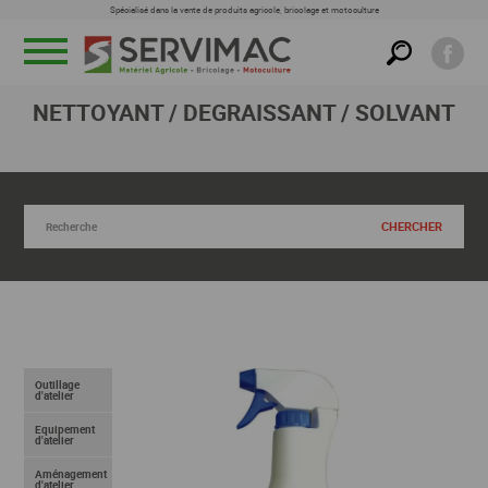
Spécialisé dans la vente de produits agricole, bricolage et motoculture
Menu
NETTOYANT / DEGRAISSANT / SOLVANT
RECHERCHER DANS CETTE FAMILLE
Outillage
d'atelier
Equipement
d'atelier
Aménagement
d'atelier