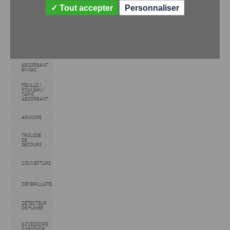
ARMOIRE
DE
Tout accepter
Personnaliser
SURETE /
PHYTO
ARMOIRE
DE
SECURITE
/ ANTI-
FEU
ABSORBANT
EN SAC
FEUILLE /
ROULEAU /
TAPIS
ABSORBANT
ARMOIRE
TROUSSE
DE
SECOURS
COUVERTURE
DEFIBRILLATEUR
DETECTEUR
DE FUMEE
ACCESSOIRE
D'INCENDIE