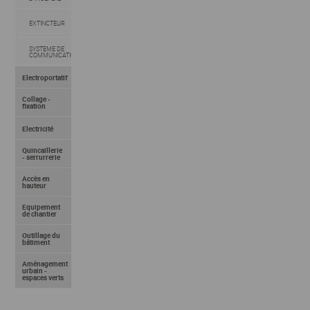
EXTINCTEUR
SYSTEME DE
COMMUNICATION
Electroportatif
Collage -
fixation
Electricité
Quincaillerie
- serrurrerie
Accès en
hauteur
Equipement
de chantier
Outillage du
bâtiment
Aménagement
urbain -
espaces verts