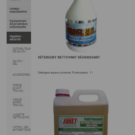
Levage -
manutention
Equipement
de protection
individuelle
Hygiène -
sécurité
DISTRIBUTEUR
DE SAVON
DÉTERGENT NETTOYANT DÉGRAISSANT
SAVON /
GEL
Détergent aqueux universel. Pulvérisateur : 1 l
ACCESSOIRES
CREME
AVANT
TRAVAIL
CREME
APRES
TRAVAIL
LINGETTE
NETTOYANTE
LOTION / GEL
ANTISEPTIQUE