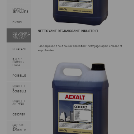
EPONGE /
SERPILLIERE
DIVERS
NETTOYANT DÉGRAISSANT INDUSTRIEL
NETTOYANT /
DEGRAISSANT
/ SOLVANT
Base aqueuse à haut pouvoir émulsifiant. Nettoyage rapide, efficace et
DECAPANT
en profondeur...
BALAI /
BROSSE /
PELLE
POUBELLE
POUBELLE
ET
CORBEILLE
POUBELLE
ANTI-FEU
CENDRIER
SUPPORT
SAC
POUBELLE