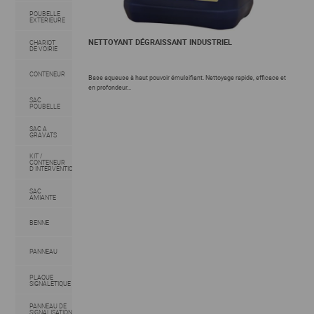
POUBELLE
EXTERIEURE
NETTOYANT DÉGRAISSANT INDUSTRIEL
CHARIOT
DE VOIRIE
CONTENEUR
Base aqueuse à haut pouvoir émulsifiant. Nettoyage rapide, efficace et
en profondeur...
SAC
POUBELLE
SAC A
GRAVATS
KIT /
CONTENEUR
D'INTERVENTION
SAC
AMIANTE
BENNE
PANNEAU
PLAQUE
SIGNALETIQUE
PANNEAU DE
SIGNALISATION