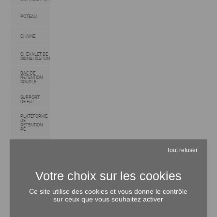
POTEAU
CHAINE
CHEVALET DE
SIGNALISATION
BAC DE
RETENTION
SOUPLE
SUPPORT
DE FUT
PLATEFORME
DE
RETENTION
PE
RAYONNAGE
DE
Tout refuser
STOCKAGE
BAC DE
RETENTION
ACIER
PLATEFORME
Ce site utilise des cookies et vous donne le contrôle
DE
sur ceux que vous souhaitez activer
RETENTION
ACIER