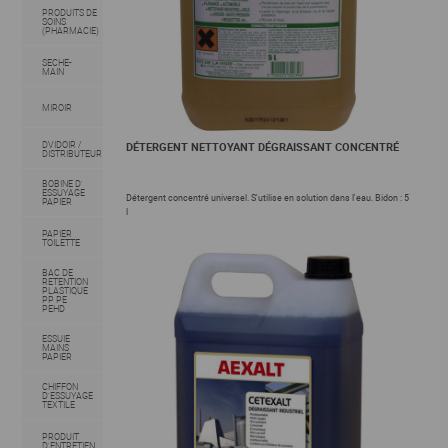
PRODUITS DE
SOINS
(PHARMACIE)
SECHE-
MAIN
MIROIR
DVIDOIR /
DÉTERGENT NETTOYANT DÉGRAISSANT CONCENTRÉ
DISTRIBUTEUR
BOBINE D'
ESSUYAGE
Détergent concentré universel. S'utilise en solution dans l'eau. Bidon : 5
PAPIER
l
PAPIER
TOILETTE
BAC DE
RETENTION
PLASTIQUE
PP PE
PEHD
ESSUIE
MAINS
PAPIER
CHIFFON
D'ESSUYAGE
TEXTILE
PRODUIT
D'ENTRETIEN