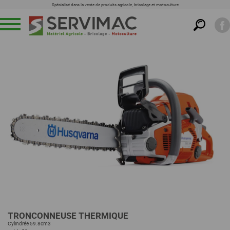
Spécialisé dans la vente de produits agricole, bricolage et motoculture
Menu
TRONCONNEUSE THERMIQUE
Cylindrée 59.8cm3