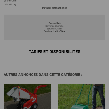
guide 50cm
poids 6.1kg
Partager cette annonce
Disponible à
Servimac Chemillé
Servimac Jallais
Servimac La Bruffière
TARIFS ET DISPONIBILITÉS
En savoir +
En savoir +
AUTRES ANNONCES DANS CETTE CATÉGORIE :