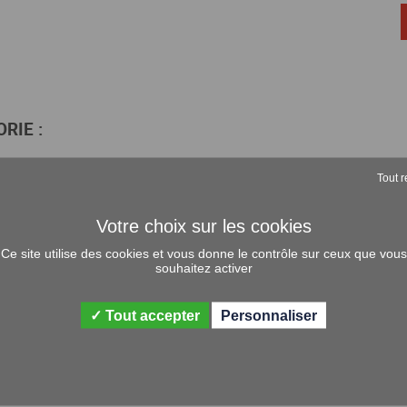
En savoir +
En savoir +
RIE :
Tout r
Ce site utilise des cookies et vous donne le contrôle sur ceux que vous
souhaitez activer
Tout accepter
Personnaliser
UR HAUTE PRESSION
PONCEUSE GIRAFE PLACO AV
QUE
ASPIRATEUR