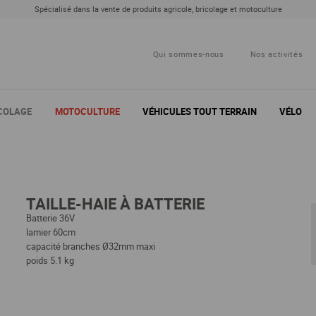
Spécialisé dans la vente de produits agricole, bricolage et motoculture
Qui sommes-nous
Nos activités
COLAGE
MOTOCULTURE
VÉHICULES TOUT TERRAIN
VÉLO
EN GAZON
ES VERT
TELIER
UR
UTILITAIRES TOUT TERRAIN
AMÉNAGEMENT D'ATELIER
DÉBROUSSAILLAGE
TRAVAIL DU SOL
FENAISON
LEVAGE - 
ENTRETIEN
DÉBROU
S
HERBAGE
TTOYAGE
PETIT MATÉRIEL ET TRANSPORT
FERTILISATION
TRANSPORT
ENT
DI
ATIF
COLLAGE - FIXATION
ELEC
T
AUTOGUIDAGE
MATÉRIE
TAILLE-HAIE À BATTERIE
AMÉNAGEME
HANTIER
OUTILLAGE DU BÂTIMENT
ESPAC
Batterie 36V
lamier 60cm
capacité branches Ø32mm maxi
poids 5.1 kg