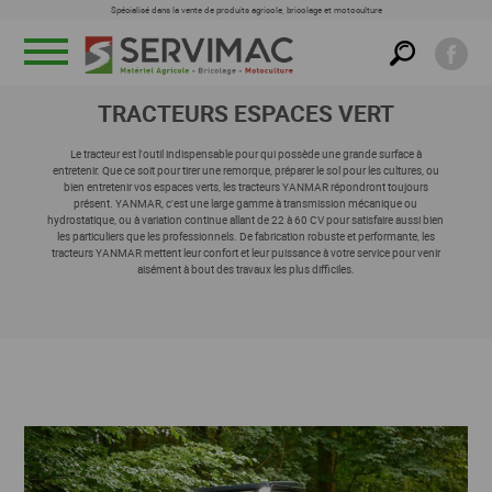
Spécialisé dans la vente de produits agricole, bricolage et motoculture
Menu
TRACTEURS ESPACES VERT
Le tracteur est l'outil indispensable pour qui possède une grande surface à
entretenir. Que ce soit pour tirer une remorque, préparer le sol pour les cultures, ou
bien entretenir vos espaces verts, les tracteurs YANMAR répondront toujours
présent. YANMAR, c'est une large gamme à transmission mécanique ou
hydrostatique, ou à variation continue allant de 22 à 60 CV pour satisfaire aussi bien
RECHERCHER DANS CETTE FAMILLE
les particuliers que les professionnels. De fabrication robuste et performante, les
tracteurs YANMAR mettent leur confort et leur puissance à votre service pour venir
aisément à bout des travaux les plus difficiles.