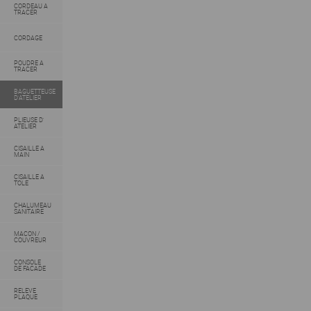
CORDEAU A
TRACER
CORDAGE
POUDRE A
TRACER
BAGUETTEUSE
D'ATELIER
PLIEUSE D'
ATELIER
CISAILLE A
MAIN
CISAILLE A
TOLE
CHALUMEAU
SANITAIRE
MACON /
COUVREUR
CONSOLE
DE FACADE
RELEVE
PLAQUE