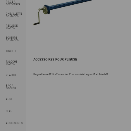
PINCE A
DECOFFRER
CHEVILLETTE
DE MACON
REGLE DE
MACON
EQUERRE
DE MACON
TRUELLE
ACCESSOIRES POUR PLIEUSE
TALOCHE
MACON
Baguetteuse Ø 14 - 2 m - acier. Pour modèle Lagoon® et Triade®.
PLATOIR
BAC A
GACHER
AUGE
SEAU
ACCESSOIRES