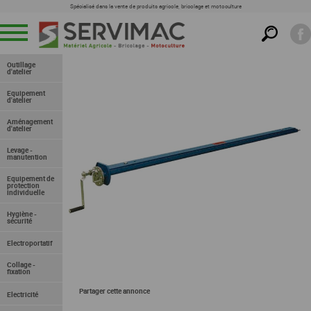
Spécialisé dans la vente de produits agricole, bricolage et motoculture
Menu
Outillage
d'atelier
Equipement
d'atelier
Aménagement
d'atelier
RECHERCHER DANS CETTE FAMILLE
Levage -
manutention
Equipement de
protection
individuelle
Hygiène -
sécurité
Electroportatif
Collage -
fixation
Partager cette annonce
Electricité