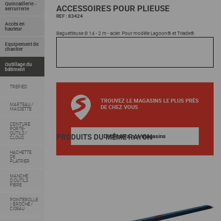
Quincaillerie -
ACCESSOIRES POUR PLIEUSE
serrurrerie
REF :
83424
Accès en
hauteur
Baguetteuse Ø 14 - 2 m - acier. Pour modèle Lagoon® et Triade®.
Equipement de
chantier
Outillage du
bâtiment
TREPIED
TROUVEZ LE MAGASINS LE PLUS PRÈS
MARTEAU /
DE CHEZ VOUS
MASSETTE
CEINTURE
PORTE-
OUTILS /
PRODUITS DU MÊME RAYON
Découvrez nos magasins
CLOUS
HACHETTE
DE
PLATRIER
MANCHE
D'OUTILS
FIBRE
POINTEROLLE
/ BROCHE /
CISEAU