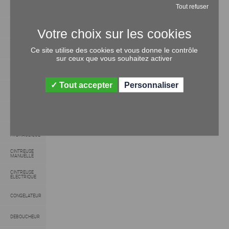
COUPE
Tout refuser
TUBE
CLE A
LAVABO
PINCE A
Ce site utilise des cookies et vous donne le contrôle
EMBOITURE
sur ceux que vous souhaitez activer
FILIERE ET
ACCESSOIRES
Tout accepter
Personnaliser
DIVERS
SERTISSEUSE
CINTREUSE
HYDRAULIQUE
CINTREUSE
MANUELLE
CINTREUSE
ELECTRIQUE
CONGELATEUR
DEBOUCHEUR