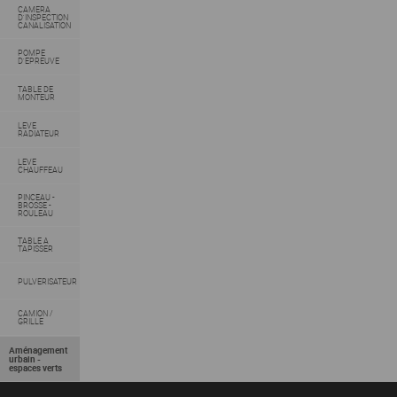
CAMERA
D'INSPECTION
CANALISATION
POMPE
D'EPREUVE
TABLE DE
MONTEUR
LEVE
RADIATEUR
LEVE
CHAUFFEAU
PINCEAU -
BROSSE -
ROULEAU
TABLE A
TAPISSER
PULVERISATEUR
CAMION /
GRILLE
Aménagement
urbain -
espaces verts