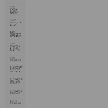
GANT
USAGE
UNIQUE
NITRILE
GANT
SUPPORTE
LATEX
GANT
SUPPORTE
NEOPRENE
GANT
SOUDAGE
ET ANTI-
CHALEUR
GANT
FORESTIER
CHAUSSURE
BASSE DE
SECURITE
CHAUSSURE
HAUTE DE
SECURITE
CHAUSSURE
SOUDEUR
BOTTE
FORESTIER