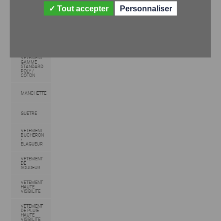
VETEMENT
Tout accepter
Personnaliser
GAMME
STYLEE
POLY /
COTON
VETEMENT
THERMIQUE
VETEMENT
GAMME
STANDARD
POLY /
COTON
MANCHETTE
GUETRE
VETEMENT
BUCHERON
/
ELAGUEUR
VETEMENT
DE
SOUDEUR
VETEMENT
HAUTE
VISIBILITE
VETEMENT
DE PLUIE
HAUTE
VISIBILITE