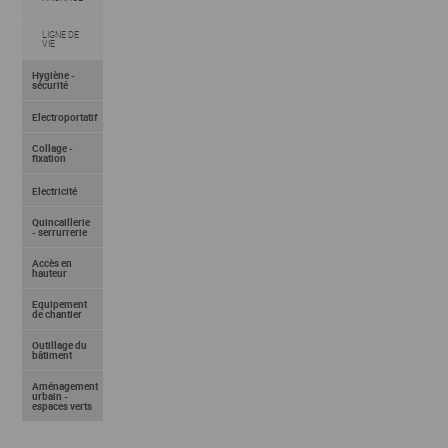
LIGNE DE
VIE
Hygiène -
sécurité
Electroportatif
Collage -
fixation
Electricité
Quincaillerie
- serrurrerie
Accès en
hauteur
Equipement
de chantier
Outillage du
bâtiment
Aménagement
urbain -
espaces verts