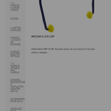
1/4
MASQUE
A USAGE
UNIQUE
FILTRES
LUNETTES
MASQUES
ARCEAU E.A.R.CAP
MASQUE
/ CASQUE
DE
SOUDAGE
Atténuation SNR 23 dB. Se porte autour du cou lorsqu'il n'est pas
MASQUE
utilisé, s'adapte...
ELECTRO-
OPTIQUE
1/2
MASQUE
JETABLE
GAZ /
VAPEUR
APPAREIL
RESPIRATOIRE
A
VENTILATION
ASSISTEE
(ARVA)
ACCESSOIRES
POUR ARVA
CAGOULES
POUR