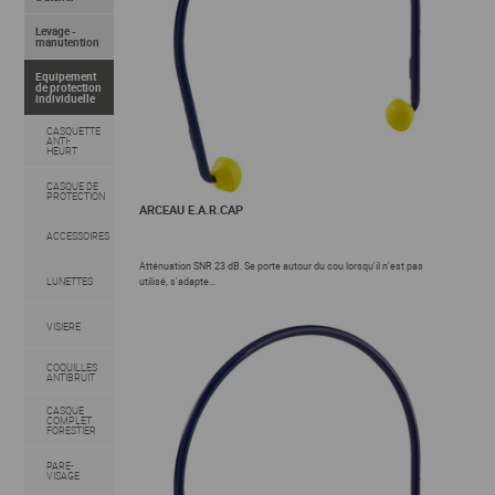
Levage -
manutention
Equipement
de protection
individuelle
CASQUETTE
ANTI-
HEURT
CASQUE DE
PROTECTION
ARCEAU E.A.R.CAP
ACCESSOIRES
Atténuation SNR 23 dB. Se porte autour du cou lorsqu'il n'est pas
LUNETTES
utilisé, s'adapte...
VISIERE
COQUILLES
ANTIBRUIT
CASQUE
COMPLET
FORESTIER
PARE-
VISAGE