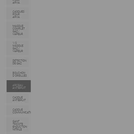
ARVA
CASQUES
POUR
ARVA
MASQUE
COMPLET
GAZ /
VAPEUR
1/2
MASQUE
GAZ /
VAPEUR
DETECTION
DE GAZ
BOUCHON
D'OREILLES
ARCEAU
ANTIBRUIT
CASQUE
ANTIBRUIT
CASQUE
COMMUNICATION
GANT
TRICOTE
ENDUCTION
NITRILE