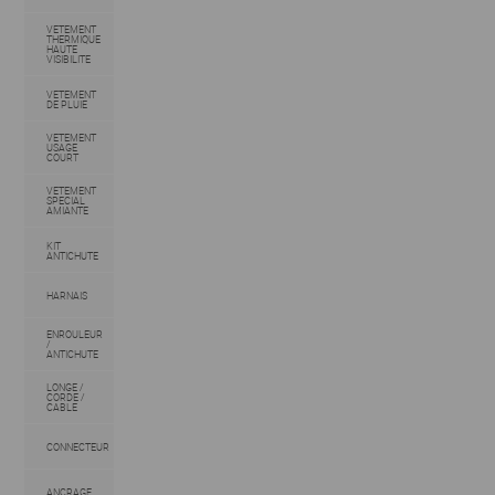
VETEMENT
THERMIQUE
HAUTE
VISIBILITE
VETEMENT
DE PLUIE
VETEMENT
USAGE
COURT
VETEMENT
SPECIAL
AMIANTE
KIT
ANTICHUTE
HARNAIS
ENROULEUR
/
ANTICHUTE
LONGE /
CORDE /
CABLE
CONNECTEUR
ANCRAGE