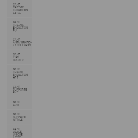
GANT
TRICOTE
ENDUCTION
LATEX
GANT
TRICOTE
ENDUCTION
PU
GANT
ANTIVIBRATION
/ ANTIHEURTS
GANT
TYPE
DOCKER
GANT
TRICOTE
ENDUCTION
HPT
GANT
SUPPORTE
PVC
GANT
CUIR
GANT
SUPPORTE
NITRILE
GANT
USAGE
UNIQUE
LATEX