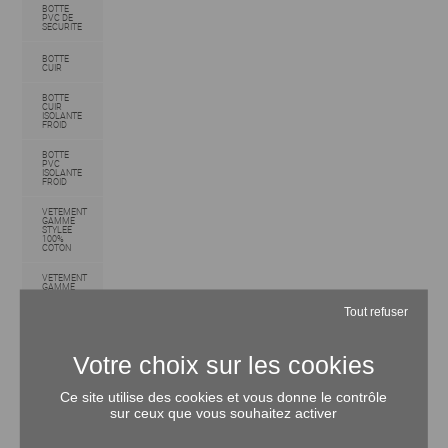
BOTTE
PVC DE
SECURITE
BOTTE
CUIR
BOTTE
CUIR
ISOLANTE
FROID
BOTTE
PVC
ISOLANTE
FROID
VETEMENT
GAMME
STYLEE
100%
COTON
VETEMENT
GAMME
STANDARD
100%
Tout refuser
COTON
VETEMENT
GAMME
STYLEE
COTON /
POLY
Ce site utilise des cookies et vous donne le contrôle
TEE-
sur ceux que vous souhaitez activer
SHIRTS/POLOS/CHEMISES//s
VETEMENTS