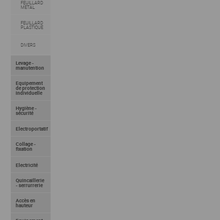
FEUILLARD
METAL
FEUILLARD
PLASTIQUE
DIVERS
Levage -
manutention
Equipement
de protection
individuelle
Hygiène -
sécurité
Electroportatif
Collage -
fixation
Electricité
Quincaillerie
- serrurrerie
Accès en
hauteur