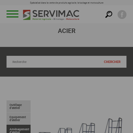
Spécialisé dans la vente de produits agricole, bricolage et motoculture
Menu
ACIER
RECHERCHER DANS CETTE FAMILLE
Outillage
d'atelier
Equipement
d'atelier
Aménagement
d'atelier