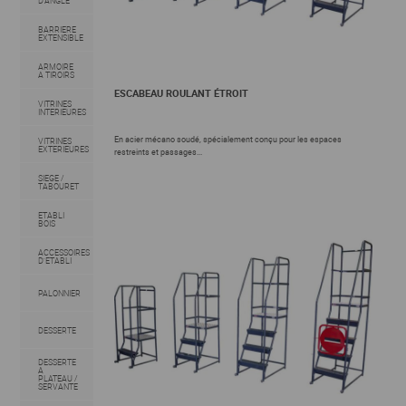
D'ANGLE
BARRIERE
EXTENSIBLE
ARMOIRE
A TIROIRS
ESCABEAU ROULANT ÉTROIT
VITRINES
INTERIEURES
En acier mécano soudé, spécialement conçu pour les espaces
VITRINES
EXTERIEURES
restreints et passages...
SIEGE /
TABOURET
ETABLI
BOIS
ACCESSOIRES
D'ETABLI
PALONNIER
DESSERTE
DESSERTE
A
PLATEAU /
SERVANTE