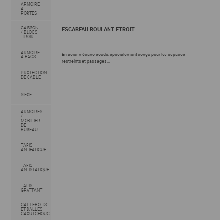
ARMOIRE
A
PORTES
CAISSON
ESCABEAU ROULANT ÉTROIT
/ BLOCS
TIROIR
ARMOIRE
En acier mécano soudé, spécialement conçu pour les espaces
A BACS
restreints et passages...
PROTECTION
DE CABLE
SIEGE
ARMOIRES
/
MOBILIER
DE
BUREAU
TAPIS
ANTIFATIGUE
TAPIS
ANTISTATIQUE
TAPIS
GRATTANT
CAILLEBOTIS
ET DALLES
CAOUTCHOUC