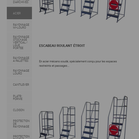
D'ARCHIVES
ACIER
RAYONNAGE
MI-LOURD
RAYONNAGE
STOCKAGE
VERTICAL /
ESCABEAU ROULANT ÉTROIT
LGUE
PORTEE
RAYONNAGE
A PALETTES
En acier mécano soudé, spécialement conçu pour les espaces
restreints et passages...
RAYONNAGE
LOURD
CANTILEVER
PLATE-
FORME
CLOISON
PROTECTION
DE
RAYONNAGE
PROTECTION