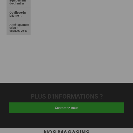
Equipement
de chantier
Outillage du
bâtiment
Aménagement
urbain -
espaces verts
PLUS D'INFORMATIONS ?
Contactez-nous
NOS MAGASINS