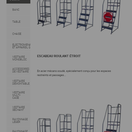
BANC
TABLE
CHAISE
ELECTROMENAGER
ET APPAREIL GAZ
ESCABEAU ROULANT ÉTROIT
VESTIAIRE
MONOBLOC
ACCESSOIRES
En acier mécano soudé, spécialement conçu pour les espaces
DE VESTIAIRE
restreints et passages...
VESTIAIRE
DEMONTABLE
VESTIAIRE
MULTI-
CASE
VESTIAIRE
SECHANT
RAYONNAGE
LEGER
RAYONNAGE