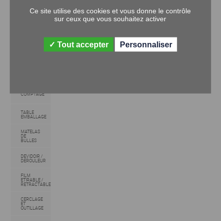
RAMPE
D'ACCES
Ce site utilise des cookies et vous donne le contrôle
sur ceux que vous souhaitez activer
PONT ET
RAMPE DE
CHARGEMENT
Tout accepter
Personnaliser
DALLE ET
BANDE
PODOTACTILES
BALANCE
COMPTAGE
TABLE
EMBALLAGE
MATELAS
DE
BULLES
DEVIDOIR /
DEROULEUR
FILM
ETIRABLE /
RETRACTABLE
CERCLAGE
ET
OUTILLAGE