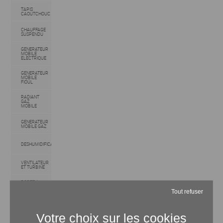
TAPIS
CAOUTCHOUC
CHAUFFAGE
SUSPENDU
GENERATEUR
MOBILE
ELECTRIQUE
GENERATEUR
MOBILE
FIOUL
RADIANT
GAZ
MOBILE
GENERATEUR
MOBILE GAZ
DESHUMIDIFICATEUR
VENTILATEUR
ET TURBINE
PORTE A
LANIERES
PVC
Tout refuser
SYSTEME DE
SUSPENSION